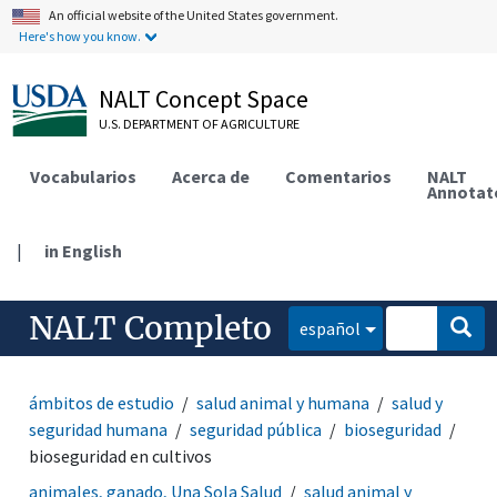
An official website of the United States government.
Here's how you know.
NALT Concept Space
U.S. DEPARTMENT OF AGRICULTURE
Vocabularios
Acerca de
Comentarios
NALT
Annotat
|
in English
NALT Completo
español
ámbitos de estudio
salud animal y humana
salud y
seguridad humana
seguridad pública
bioseguridad
bioseguridad en cultivos
animales, ganado, Una Sola Salud
salud animal y