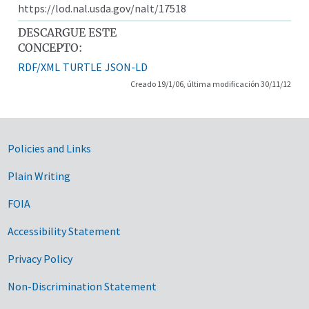
https://lod.nal.usda.gov/nalt/17518
DESCARGUE ESTE
CONCEPTO:
RDF/XML
TURTLE
JSON-LD
Creado 19/1/06, última modificación 30/11/12
Government Links
Policies and Links
Plain Writing
FOIA
Accessibility Statement
Privacy Policy
Non-Discrimination Statement