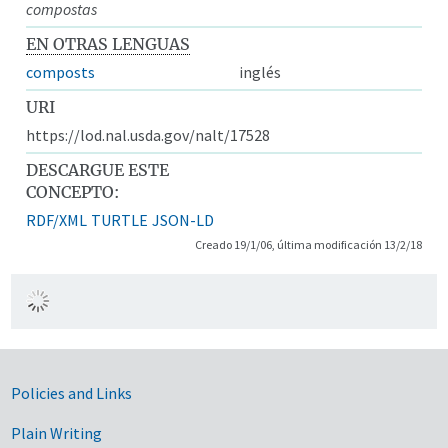
compostas
EN OTRAS LENGUAS
composts
inglés
URI
https://lod.nal.usda.gov/nalt/17528
DESCARGUE ESTE
CONCEPTO:
RDF/XML
TURTLE
JSON-LD
Creado 19/1/06, última modificación 13/2/18
Government Links
Policies and Links
Plain Writing