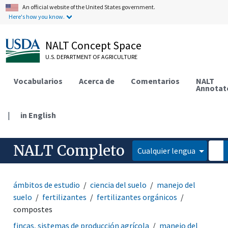
An official website of the United States government.
Here's how you know.
NALT Concept Space
U.S. DEPARTMENT OF AGRICULTURE
Vocabularios
Acerca de
Comentarios
NALT
Annotat
|
in English
NALT Completo
Cualquier lengua
ámbitos de estudio
ciencia del suelo
manejo del
suelo
fertilizantes
fertilizantes orgánicos
compostes
fincas, sistemas de producción agrícola
manejo del