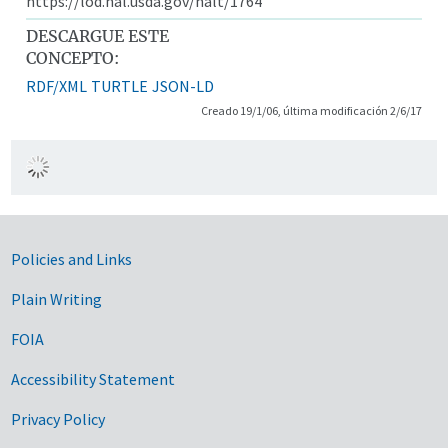
https://lod.nal.usda.gov/nalt/1764
DESCARGUE ESTE
CONCEPTO:
RDF/XML
TURTLE
JSON-LD
Creado 19/1/06, última modificación 2/6/17
Government Links
Policies and Links
Plain Writing
FOIA
Accessibility Statement
Privacy Policy