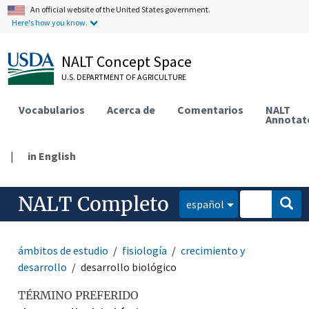
An official website of the United States government.
Here's how you know.
NALT Concept Space
U.S. DEPARTMENT OF AGRICULTURE
Vocabularios
Acerca de
Comentarios
NALT
Annotat
|
in English
NALT Completo
español
ámbitos de estudio
fisiología
crecimiento y
desarrollo
desarrollo biológico
TÉRMINO PREFERIDO