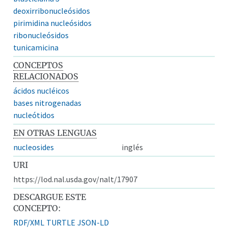
deoxirribonucleósidos
pirimidina nucleósidos
ribonucleósidos
tunicamicina
CONCEPTOS
RELACIONADOS
ácidos nucléicos
bases nitrogenadas
nucleótidos
EN OTRAS LENGUAS
nucleosides
inglés
URI
https://lod.nal.usda.gov/nalt/17907
DESCARGUE ESTE
CONCEPTO:
RDF/XML
TURTLE
JSON-LD