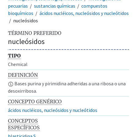
pecuarias
sustancias químicas
compuestos
bioquímicos
ácidos nucléicos, nucleósidos y nucleótidos
nucleósidos
TÉRMINO PREFERIDO
nucleósidos
TIPO
Chemical
DEFINICIÓN
Bases purina y pirimidina adheridas a una ribosa o una
desoxirribosa.
CONCEPTO GENÉRICO
ácidos nucléicos, nucleósidos y nucleótidos
CONCEPTOS
ESPECÍFICOS
blasticidina S