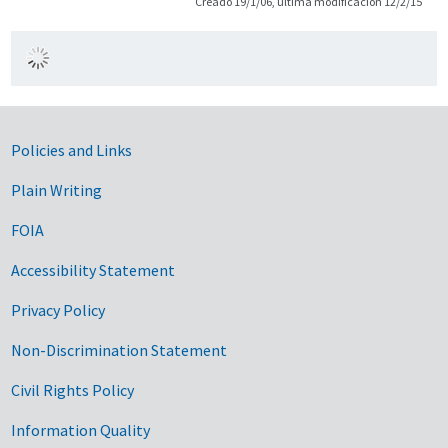
Creado 19/1/06, última modificación 12/2/15
Government Links
Policies and Links
Plain Writing
FOIA
Accessibility Statement
Privacy Policy
Non-Discrimination Statement
Civil Rights Policy
Information Quality