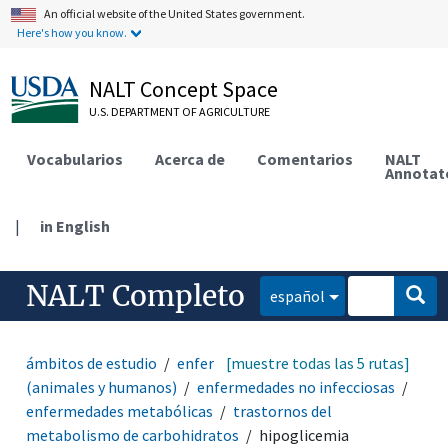
An official website of the United States government.
Here's how you know.
NALT Concept Space
U.S. DEPARTMENT OF AGRICULTURE
Vocabularios
Acerca de
Comentarios
NALT
Annotat
|
in English
NALT Completo
español
ámbitos de estudio
enfermedades y desórdenes
[muestre todas las 5 rutas]
(animales y humanos)
enfermedades no infecciosas
enfermedades metabólicas
trastornos del
metabolismo de carbohidratos
hipoglicemia