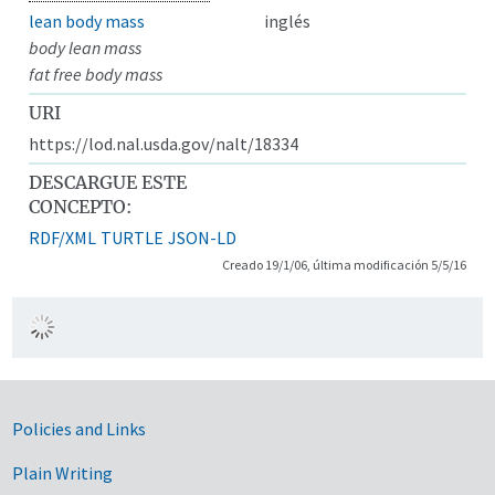
lean body mass
inglés
body lean mass
fat free body mass
URI
https://lod.nal.usda.gov/nalt/18334
DESCARGUE ESTE
CONCEPTO:
RDF/XML
TURTLE
JSON-LD
Creado 19/1/06, última modificación 5/5/16
Government Links
Policies and Links
Plain Writing