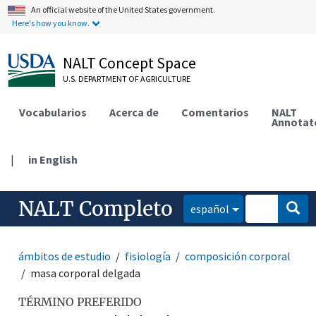
An official website of the United States government.
Here's how you know.
NALT Concept Space
U.S. DEPARTMENT OF AGRICULTURE
Vocabularios
Acerca de
Comentarios
NALT
Annotat
|
in English
NALT Completo
español
ámbitos de estudio
fisiología
composición corporal
masa corporal delgada
TÉRMINO PREFERIDO