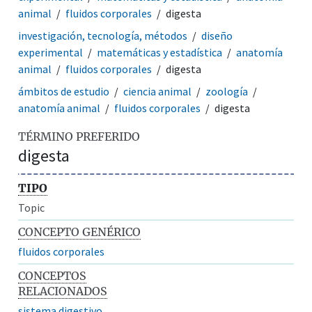
animal
fluidos corporales
digesta
investigación, tecnología, métodos
diseño
experimental
matemáticas y estadística
anatomía
animal
fluidos corporales
digesta
ámbitos de estudio
ciencia animal
zoología
anatomía animal
fluidos corporales
digesta
TÉRMINO PREFERIDO
digesta
TIPO
Topic
CONCEPTO GENÉRICO
fluidos corporales
CONCEPTOS
RELACIONADOS
sistema digestivo