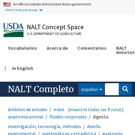
An official website of the United States government.
Here's how you know.
NALT Concept Space
U.S. DEPARTMENT OF AGRICULTURE
Vocabularios
Acerca de
Comentarios
NALT
Annotat
|
in English
NALT Completo
español
ámbitos de estudio
matemáticas y estadística
[muestre todas las 9 rutas]
anatomía animal
fluidos corporales
digesta
investigación, tecnología, métodos
diseño
experimental
matemáticas y estadística
anatomía