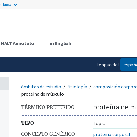
ou know.
NALT Annotator
|
in English
Lengua del
españ
contenido
ámbitos de estudio
fisiología
composición corpora
proteína de músculo
proteína de m
TÉRMINO PREFERIDO
TIPO
Topic
CONCEPTO GENÉRICO
proteína corporal