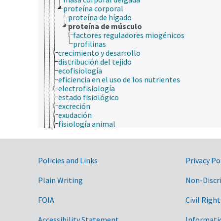
proteína corporal
proteína de hígado
proteína de músculo
factores reguladores miogénicos
profilinas
crecimiento y desarrollo
distribución del tejido
ecofisiología
eficiencia en el uso de los nutrientes
electrofisiología
estado fisiológico
excreción
exudación
fisiología animal
fisiología de la nutrición
fisiología fúngica
fisiología microbial
Government Links
fisiología ocular
Policies and Links
Privacy Po
fisiología vegetal
incompatibilidad somática
Plain Writing
Non-Discr
metabolismo
psicofisiología
FOIA
Civil Right
regulación fifiológica
reproducción
Accessibility Statement
Informati