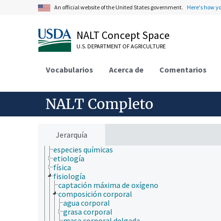
ciencia y tecnología geoespaciales
An official website of the United States government.
Here's how y
ciencias atmosféricas
ciencias del mar
NALT Concept Space
ciencias forestales
ciencias sociales
U.S. DEPARTMENT OF AGRICULTURE
comunicación (humana)
conducta
Vocabularios
criobiología
Acerca de
Comentarios
cultura y humanidades
ecología
ecología humana
NALT Completo
economía
educación
embriología
endocrinología
Jerarquía
epidemiología
especies químicas
etiología
física
fisiología
captación máxima de oxígeno
composición corporal
agua corporal
grasa corporal
masa corporal delgada