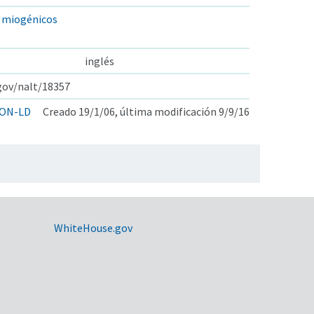
s miogénicos
inglés
.gov/nalt/18357
ON-LD
Creado 19/1/06, última modificación 9/9/16
WhiteHouse.gov