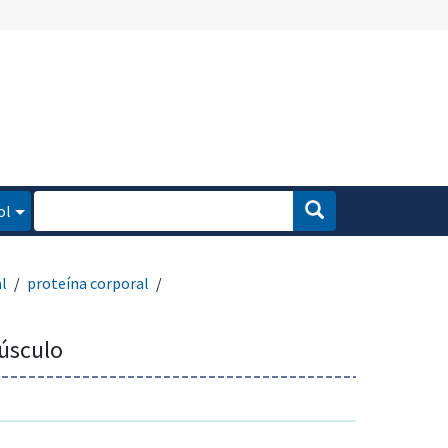
ol
l
proteína corporal
úsculo