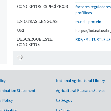
CONCEPTOS ESPECÍFICOS
factores reguladore
profilinas
EN OTRAS LENGUAS
muscle protein
URI
https://lod.nal.usda
DESCARGUE ESTE
RDF/XML
TURTLE
JS
CONCEPTO:
licy
National Agricultural Library
imination Statement
Agricultural Research Service
s Policy
USDA.gov
on Quality
USA.gov