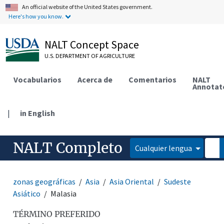
An official website of the United States government.
Here's how you know.
NALT Concept Space
U.S. DEPARTMENT OF AGRICULTURE
Vocabularios
Acerca de
Comentarios
NALT
Annotat
|
in English
NALT Completo
Cualquier lengua
zonas geográficas
Asia
Asia Oriental
Sudeste
Asiático
Malasia
TÉRMINO PREFERIDO