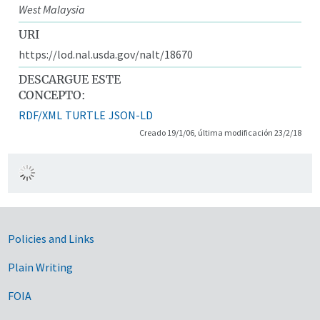
West Malaysia
URI
https://lod.nal.usda.gov/nalt/18670
DESCARGUE ESTE
CONCEPTO:
RDF/XML
TURTLE
JSON-LD
Creado 19/1/06, última modificación 23/2/18
Government Links
Policies and Links
Plain Writing
FOIA