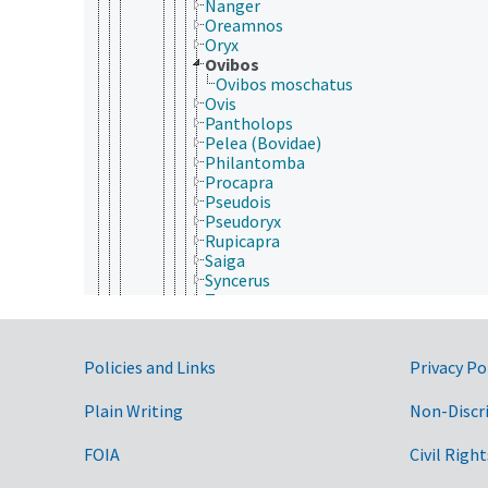
Nanger
Oreamnos
Oryx
Ovibos
Ovibos moschatus
Ovis
Pantholops
Pelea (Bovidae)
Philantomba
Procapra
Pseudois
Pseudoryx
Rupicapra
Saiga
Syncerus
Tetracerus
Tragelaphus
Camelidae
Cervidae
Government Links
Policies and Links
Privacy Po
Giraffidae
Hippopotamidae
Plain Writing
Non-Discr
Moschidae
Suidae
FOIA
Civil Right
Tayassuidae
Carnivora