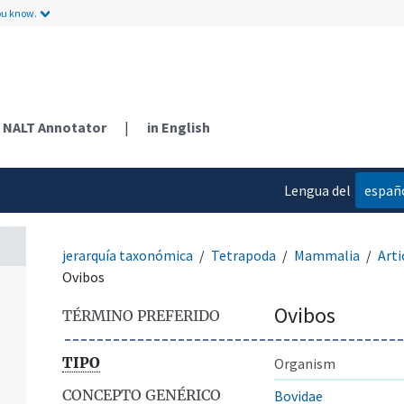
ou know.
NALT Annotator
|
in English
Lengua del
españ
contenido
jerarquía taxonómica
Tetrapoda
Mammalia
Arti
Ovibos
Ovibos
TÉRMINO PREFERIDO
TIPO
Organism
CONCEPTO GENÉRICO
Bovidae