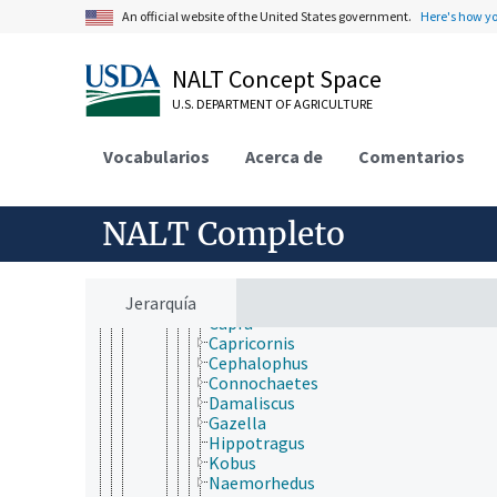
Mammalia
An official website of the United States government.
Here's how y
Afrosoricida
Artiodactyla
Antilocapridae
NALT Concept Space
Bovidae
Addax
U.S. DEPARTMENT OF AGRICULTURE
Aepyceros
Alcelaphus
Vocabularios
Acerca de
Comentarios
Ammotragus
Antidorcas
Antilope
Bison (género)
NALT Completo
Bos
Boselaphus
Bubalus
Jerarquía
Budorcas
Capra
Capricornis
Cephalophus
Connochaetes
Damaliscus
Gazella
Hippotragus
Kobus
Naemorhedus