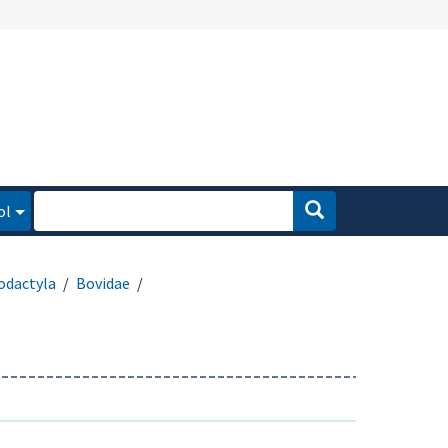
ol
odactyla
Bovidae