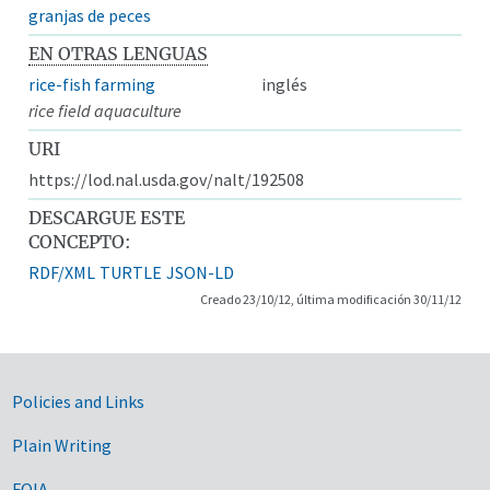
granjas de peces
EN OTRAS LENGUAS
rice-fish farming
inglés
rice field aquaculture
URI
https://lod.nal.usda.gov/nalt/192508
DESCARGUE ESTE
CONCEPTO:
RDF/XML
TURTLE
JSON-LD
Creado 23/10/12, última modificación 30/11/12
Government Links
Policies and Links
Plain Writing
FOIA