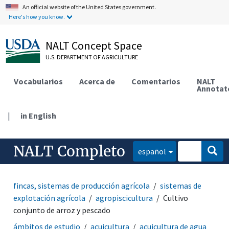
An official website of the United States government.
Here's how you know.
NALT Concept Space
U.S. DEPARTMENT OF AGRICULTURE
Vocabularios
Acerca de
Comentarios
NALT
Annotat
|
in English
NALT Completo
español
fincas, sistemas de producción agrícola
sistemas de
explotación agrícola
agropiscicultura
Cultivo
conjunto de arroz y pescado
ámbitos de estudio
acuicultura
acuicultura de agua