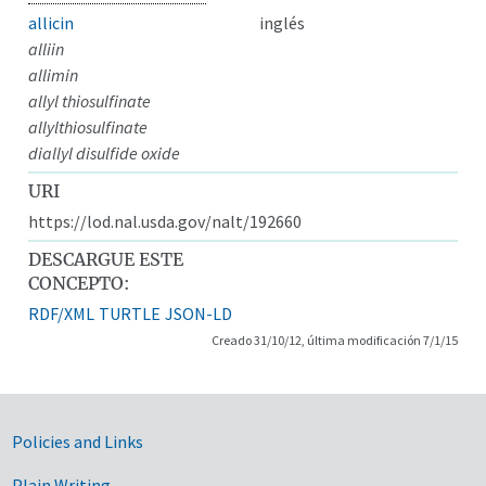
allicin
inglés
alliin
allimin
allyl thiosulfinate
allylthiosulfinate
diallyl disulfide oxide
URI
https://lod.nal.usda.gov/nalt/192660
DESCARGUE ESTE
CONCEPTO:
RDF/XML
TURTLE
JSON-LD
Creado 31/10/12, última modificación 7/1/15
Government Links
Policies and Links
Plain Writing