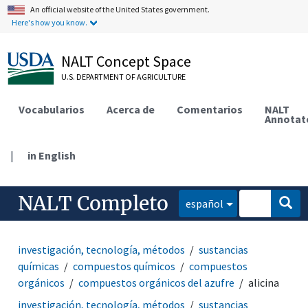
An official website of the United States government.
Here's how you know.
NALT Concept Space
U.S. DEPARTMENT OF AGRICULTURE
Vocabularios
Acerca de
Comentarios
NALT
Annotat
|
in English
NALT Completo
español
investigación, tecnología, métodos
sustancias
químicas
compuestos químicos
compuestos
orgánicos
compuestos orgánicos del azufre
alicina
investigación, tecnología, métodos
sustancias