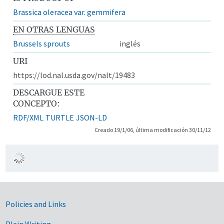
Brassica oleracea var. gemmifera
EN OTRAS LENGUAS
Brussels sprouts
inglés
URI
https://lod.nal.usda.gov/nalt/19483
DESCARGUE ESTE
CONCEPTO:
RDF/XML
TURTLE
JSON-LD
Creado 19/1/06, última modificación 30/11/12
Government Links
Policies and Links
Plain Writing