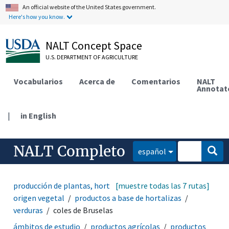
An official website of the United States government.
Here's how you know.
NALT Concept Space
U.S. DEPARTMENT OF AGRICULTURE
Vocabularios
Acerca de
Comentarios
NALT
Annotat
|
in English
NALT Completo
español
producción de plantas, horticultura
[muestre todas las 7 rutas]
productos de
origen vegetal
productos a base de hortalizas
verduras
coles de Bruselas
ámbitos de estudio
productos agrícolas
productos