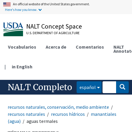
An official website of the United States government.
Here's how you know.
NALT Concept Space
U.S. DEPARTMENT OF AGRICULTURE
Vocabularios
Acerca de
Comentarios
NALT
Annotat
|
in English
NALT Completo
español
recursos naturales, conservación, medio ambiente
recursos naturales
recursos hídricos
manantiales
(agua)
aguas termales