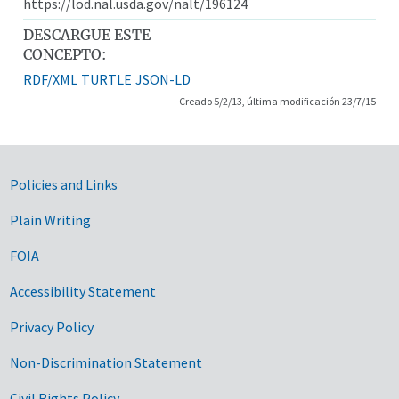
https://lod.nal.usda.gov/nalt/196124
DESCARGUE ESTE
CONCEPTO:
RDF/XML
TURTLE
JSON-LD
Creado 5/2/13, última modificación 23/7/15
Government Links
Policies and Links
Plain Writing
FOIA
Accessibility Statement
Privacy Policy
Non-Discrimination Statement
Civil Rights Policy