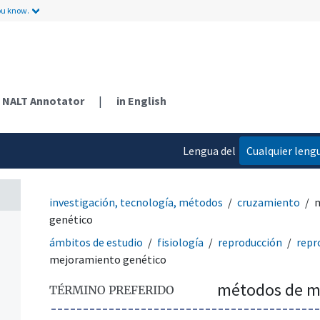
ou know.
NALT Annotator
|
in English
Lengua del
Cualquier leng
contenido
investigación, tecnología, métodos
cruzamiento
m
genético
ámbitos de estudio
fisiología
reproducción
repr
mejoramiento genético
métodos de m
TÉRMINO PREFERIDO