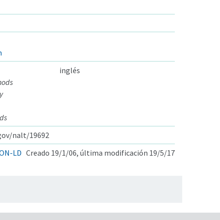
n
inglés
hods
y
ds
.gov/nalt/19692
ON-LD
Creado 19/1/06, última modificación 19/5/17