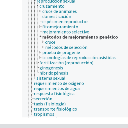
reproducción sexual
cruzamiento
cruce de animales
domesticación
espécimen reproductor
fitomejoramiento
mejoramiento selectivo
métodos de mejoramiento genético
cruce
métodos de selección
prueba de progenie
tecnologías de reproducción asistidas
fertilización (reproducción)
ginogénesis
hibridogénesis
sistema sexual
requerimiento de oxígeno
requerimientos de agua
respuesta fisiológica
secreción
taxis (fisiología)
transporte fisiológico
tropismos
fisiopatología
fotobiología