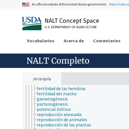
fisiología microbial
An official website of the United States government.
Here's how y
fisiología ocular
fisiología vegetal
incompatibilidad somática
NALT Concept Space
metabolismo
psicofisiología
U.S. DEPARTMENT OF AGRICULTURE
regulación fifiológica
reproducción
Vocabularios
Acerca de
Comentarios
aptitud reproductiva
caracteres reproductivos
carposporogénesis
desempeño reproductivo
NALT Completo
dispersión de frutos y semillas
eficacia reproductora
esporulación
éxito reproductivo
Jerarquía
fecundidad
fertilidad de las hembras
fertilidad del macho
gametogénesis
partenogénesis
potencial biótico
reproducción asexuada
reproducción de animales
reproducción de las plantas