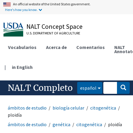
An official website of the United States government.
Here's how you know.
NALT Concept Space
U.S. DEPARTMENT OF AGRICULTURE
Vocabularios
Acerca de
Comentarios
NALT
Annotat
|
in English
NALT Completo
español
ámbitos de estudio
biología celular
citogenética
ploidía
ámbitos de estudio
genética
citogenética
ploidía