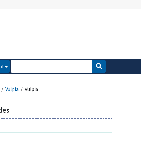
ol
Vulpia
Vulpia
des