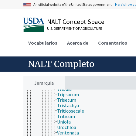
Sorghastrum
An official website of the United States government.
Here's how y
Sorghum (Poaceae)
Spartina
Sporobolus
NALT Concept Space
Stenotaphrum
Stipa
U.S. DEPARTMENT OF AGRICULTURE
Stipagrostis
Sylvipoa
Vocabularios
Acerca de
Comentarios
Taeniatherum
Themeda
Thinopyrum
NALT Completo
Thysanolaena
Trachypogon
Tragus
Tribolium (Poaceae)
Jerarquía
Tridens
Triodia
Tripsacum
Trisetum
Tristachya
Triticosecale
Triticum
Uniola
Urochloa
Ventenata