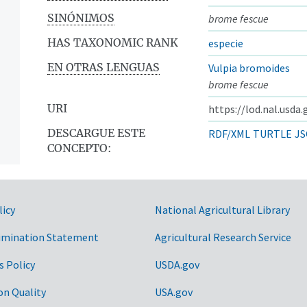
SINÓNIMOS
brome fescue
HAS TAXONOMIC RANK
especie
EN OTRAS LENGUAS
Vulpia bromoides
brome fescue
URI
https://lod.nal.usda
DESCARGUE ESTE
RDF/XML
TURTLE
JS
CONCEPTO:
licy
National Agricultural Library
ntos
imination Statement
Agricultural Research Service
s Policy
USDA.gov
on Quality
USA.gov