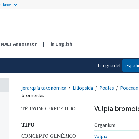
ou know.
NALT Annotator
|
in English
Lengua del
españ
contenido
jerarquía taxonómica
Liliopsida
Poales
Poaceae
bromoides
Vulpia bromoi
TÉRMINO PREFERIDO
TIPO
Organism
CONCEPTO GENÉRICO
Vulpia