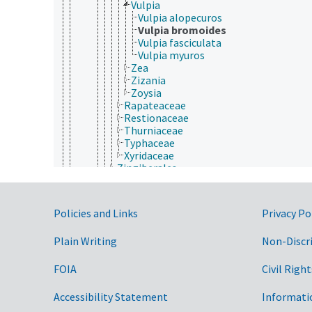
Vulpia
Vulpia alopecuros
Vulpia bromoides
Vulpia fasciculata
Vulpia myuros
Zea
Zizania
Zoysia
Rapateaceae
Restionaceae
Thurniaceae
Typhaceae
Xyridaceae
Zingiberales
Magnoliopsida
Gymnospermae
Protozoa
Government Links
Policies and Links
Privacy Po
Viruses and Viroids
nutrición humana, inocuidad y calidad de los alime
Plain Writing
Non-Discr
producción de plantas, horticultura
recursos naturales, conservación, medio ambiente
silvicultura, gestión de zonas silvestres
FOIA
Civil Right
zonas geográficas
Accessibility Statement
Informati