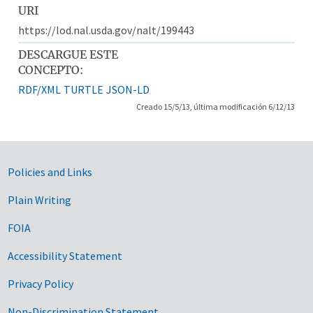
URI
https://lod.nal.usda.gov/nalt/199443
DESCARGUE ESTE
CONCEPTO:
RDF/XML
TURTLE
JSON-LD
Creado 15/5/13, última modificación 6/12/13
Government Links
Policies and Links
Plain Writing
FOIA
Accessibility Statement
Privacy Policy
Non-Discrimination Statement