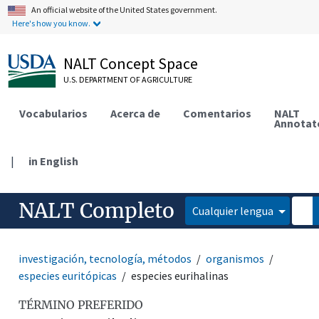
An official website of the United States government.
Here's how you know.
NALT Concept Space
U.S. DEPARTMENT OF AGRICULTURE
Vocabularios
Acerca de
Comentarios
NALT
Annotat
|
in English
NALT Completo
Cualquier lengua
investigación, tecnología, métodos
organismos
especies euritópicas
especies eurihalinas
TÉRMINO PREFERIDO