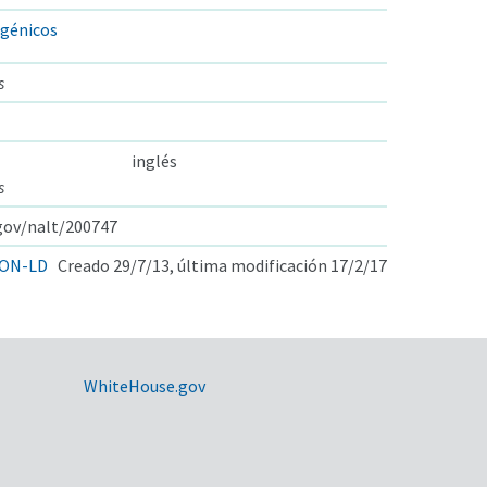
génicos
s
inglés
s
.gov/nalt/200747
ON-LD
Creado 29/7/13, última modificación 17/2/17
WhiteHouse.gov