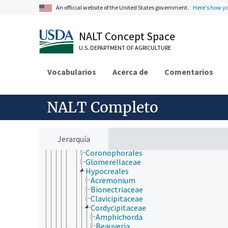
Dothideomycetes
An official website of the United States government.
Here's how y
Eurotiomycetes
Geoglossaceae
Laboulbeniomycetes
NALT Concept Space
Lecanoromycetes
U.S. DEPARTMENT OF AGRICULTURE
Leotiomycetes
Lichinomycetes
Medeolariales
Vocabularios
Acerca de
Comentarios
Orbiliomycetes
Pezizomycetes
Sordariomycetes
NALT Completo
Annulatascaceae
Apiosporaceae
Calosphaeriales
Cordana
Jerarquía
Hypocreomycetidae
Coronophorales
Glomerellaceae
Hypocreales
Acremonium
Bionectriaceae
Clavicipitaceae
Cordycipitaceae
Amphichorda
Beauveria