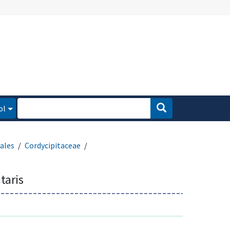
ol
ales
Cordycipitaceae
taris