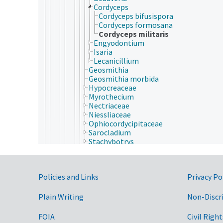
Cordyceps
Cordyceps bifusispora
Cordyceps formosana
Cordyceps militaris
Engyodontium
Isaria
Lecanicillium
Geosmithia
Geosmithia morbida
Hypocreaceae
Myrothecium
Nectriaceae
Niessliaceae
Ophiocordycipitaceae
Sarocladium
Stachybotrys
Trichothecium
Ustilaginoidea
Melanosporales
Government Links
Policies and Links
Privacy Po
Microascales
Plectosphaerellaceae
Khuskia
Plain Writing
Non-Discr
Lulworthiales
Magnaporthaceae
FOIA
Civil Right
Obryzaceae