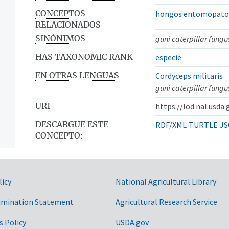
CONCEPTOS
hongos entomopato
RELACIONADOS
SINÓNIMOS
guni caterpillar fungu
HAS TAXONOMIC RANK
especie
EN OTRAS LENGUAS
Cordyceps militaris
guni caterpillar fungu
URI
https://lod.nal.usda
DESCARGUE ESTE
RDF/XML
TURTLE
JS
CONCEPTO:
licy
National Agricultural Library
imination Statement
Agricultural Research Service
s Policy
USDA.gov