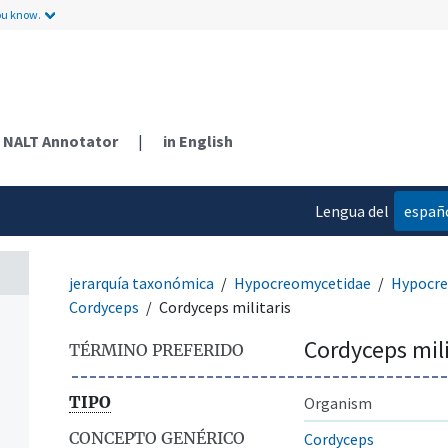
ou know.
NALT Annotator
|
in English
Lengua del
españ
contenido
jerarquía taxonómica
Hypocreomycetidae
Hypocre
Cordyceps
Cordyceps militaris
Cordyceps mili
TÉRMINO PREFERIDO
TIPO
Organism
CONCEPTO GENÉRICO
Cordyceps