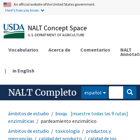
An official website of the United States government.
Here's how you know.
NALT Concept Space
U.S. DEPARTMENT OF AGRICULTURE
Vocabularios
Acerca de
Comentarios
NALT
Annotat
|
in English
NALT Completo
español
ámbitos de estudio
bioquímica
[muestre todas las 9 rutas]
reacciones
enzimáticas
pardeamiento enzimático
ámbitos de estudio
toxicología
productos y
mercancías
calidad del producto
calidad de los