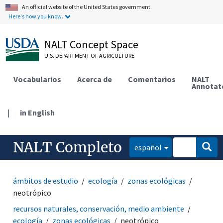
An official website of the United States government.
Here's how you know.
NALT Concept Space
U.S. DEPARTMENT OF AGRICULTURE
Vocabularios
Acerca de
Comentarios
NALT
Annotat
|
in English
NALT Completo
español
ámbitos de estudio
ecología
zonas ecológicas
neotrópico
recursos naturales, conservación, medio ambiente
ecología
zonas ecológicas
neotrópico