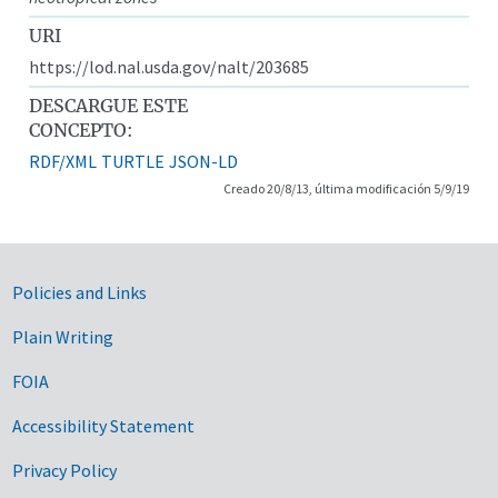
URI
https://lod.nal.usda.gov/nalt/203685
DESCARGUE ESTE
CONCEPTO:
RDF/XML
TURTLE
JSON-LD
Creado 20/8/13, última modificación 5/9/19
Government Links
Policies and Links
Plain Writing
FOIA
Accessibility Statement
Privacy Policy