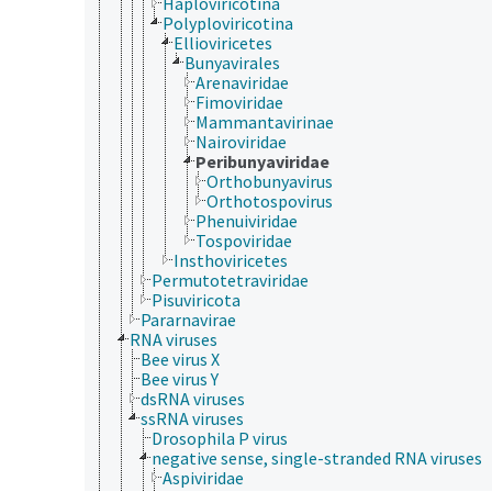
Haploviricotina
Polyploviricotina
Ellioviricetes
Bunyavirales
Arenaviridae
Fimoviridae
Mammantavirinae
Nairoviridae
Peribunyaviridae
Orthobunyavirus
Orthotospovirus
Phenuiviridae
Tospoviridae
Insthoviricetes
Permutotetraviridae
Pisuviricota
Pararnavirae
RNA viruses
Bee virus X
Bee virus Y
dsRNA viruses
ssRNA viruses
Drosophila P virus
negative sense, single-stranded RNA viruses
Aspiviridae