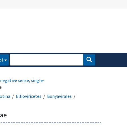
ol
negative sense, single-
e
cotina
Ellioviricetes
Bunyavirales
dae