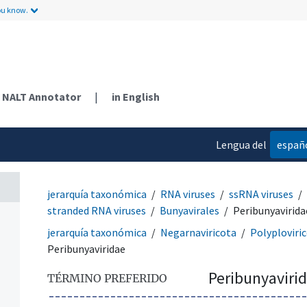
ou know.
NALT Annotator
|
in English
Lengua del
españ
contenido
jerarquía taxonómica
RNA viruses
ssRNA viruses
stranded RNA viruses
Bunyavirales
Peribunyavirida
jerarquía taxonómica
Negarnaviricota
Polyploviri
Peribunyaviridae
Peribunyaviri
TÉRMINO PREFERIDO