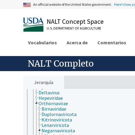
Chromista
An official website of the United States government.
Here's how y
Eubacteria
Fungi (reino)
Plantae
NALT Concept Space
Protozoa
Viruses and Viroids
U.S. DEPARTMENT OF AGRICULTURE
Alphasatellitidae
Avsunviroidae
Vocabularios
Acerca de
Comentarios
DNA and RNA reverse transcribing viruses
DNA viruses
Hawaiian rubus leaf curl virus
Kawino virus
NALT Completo
partículas seudovíricas/similares a virus
Pospiviroidae
Riboviria
Closteroviridae
Jerarquía
Cystoviridae
Deltavirus
Hepeviridae
Orthornavirae
Birnaviridae
Duplornaviricota
Kitrinoviricota
Lenarviricota
Negarnaviricota