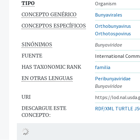
TIPO
Organism
CONCEPTO GENÉRICO
Bunyavirales
CONCEPTOS ESPECÍFICOS
Orthobunyavirus
Orthotospovirus
SINÓNIMOS
Bunyaviridae
FUENTE
International Commi
HAS TAXONOMIC RANK
familia
EN OTRAS LENGUAS
Peribunyaviridae
Bunyaviridae
URI
https://lod.nal.usda
DESCARGUE ESTE
RDF/XML
TURTLE
JS
CONCEPTO: