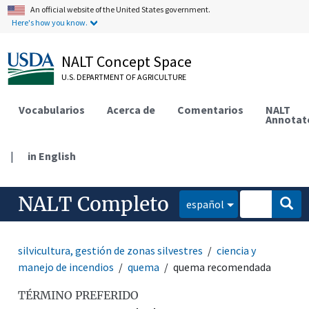
An official website of the United States government.
Here's how you know.
NALT Concept Space
U.S. DEPARTMENT OF AGRICULTURE
Vocabularios
Acerca de
Comentarios
NALT
Annotat
|
in English
NALT Completo
español
silvicultura, gestión de zonas silvestres
ciencia y
manejo de incendios
quema
quema recomendada
TÉRMINO PREFERIDO