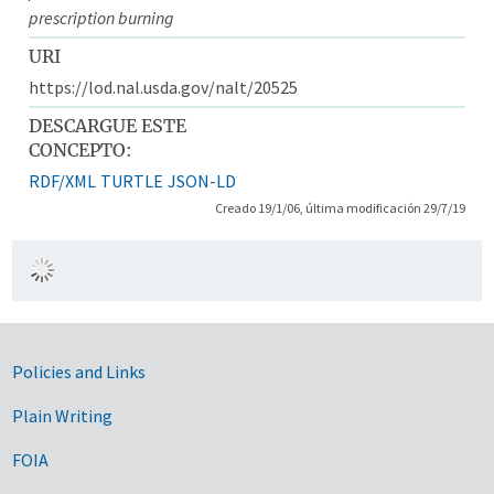
prescription burning
URI
https://lod.nal.usda.gov/nalt/20525
DESCARGUE ESTE
CONCEPTO:
RDF/XML
TURTLE
JSON-LD
Creado 19/1/06, última modificación 29/7/19
Government Links
Policies and Links
Plain Writing
FOIA