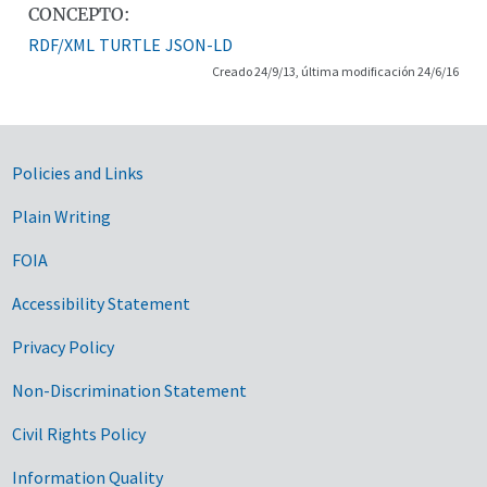
CONCEPTO:
RDF/XML
TURTLE
JSON-LD
Creado 24/9/13, última modificación 24/6/16
Government Links
Policies and Links
Plain Writing
FOIA
Accessibility Statement
Privacy Policy
Non-Discrimination Statement
Civil Rights Policy
Information Quality