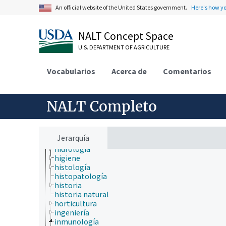
ecología
An official website of the United States government.
Here's how y
ecología humana
economía
educación
NALT Concept Space
embriología
U.S. DEPARTMENT OF AGRICULTURE
endocrinología
epidemiología
especies químicas
Vocabularios
Acerca de
Comentarios
etiología
física
fisiología
NALT Completo
fisiopatología
fotobiología
genética
geografía
Jerarquía
geología
hidrología
higiene
histología
histopatología
historia
historia natural
horticultura
ingeniería
inmunología