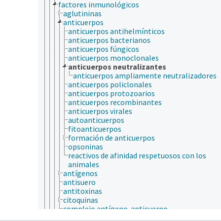
factores inmunológicos
aglutininas
anticuerpos
anticuerpos antihelmínticos
anticuerpos bacterianos
anticuerpos fúngicos
anticuerpos monoclonales
anticuerpos neutralizantes
anticuerpos ampliamente neutralizadores
anticuerpos policlonales
anticuerpos protozoarios
anticuerpos recombinantes
anticuerpos virales
autoanticuerpos
fitoanticuerpos
formación de anticuerpos
opsoninas
reactivos de afinidad respetuosos con los
animales
antígenos
antisuero
antitoxinas
citoquinas
complejo antígeno-anticuerpo
complemento