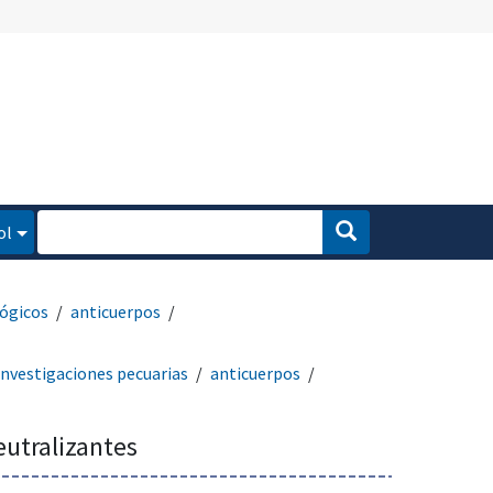
ol
ógicos
anticuerpos
investigaciones pecuarias
anticuerpos
eutralizantes