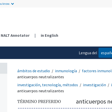
ou know.
NALT Annotator
|
in English
Lengua del
españ
contenido
ámbitos de estudio
inmunología
factores inmunol
anticuerpos neutralizantes
investigación, tecnología, métodos
investigación
anticuerpos neutralizantes
anticuerpos n
TÉRMINO PREFERIDO