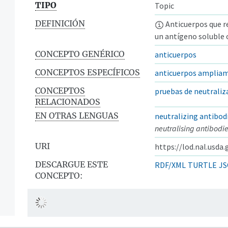
TIPO
Topic
DEFINICIÓN
Anticuerpos que r
un antígeno soluble o
CONCEPTO GENÉRICO
anticuerpos
CONCEPTOS ESPECÍFICOS
anticuerpos ampliam
CONCEPTOS
pruebas de neutraliz
RELACIONADOS
EN OTRAS LENGUAS
neutralizing antibod
neutralising antibodi
URI
https://lod.nal.usda
DESCARGUE ESTE
RDF/XML
TURTLE
JS
CONCEPTO: