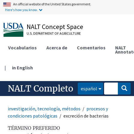
An official website of the United States government.
Here's how you know.
NALT Concept Space
U.S. DEPARTMENT OF AGRICULTURE
Vocabularios
Acerca de
Comentarios
NALT
Annotat
|
in English
NALT Completo
español
investigación, tecnología, métodos
procesos y
condiciones patológicas
excreción de bacterias
TÉRMINO PREFERIDO