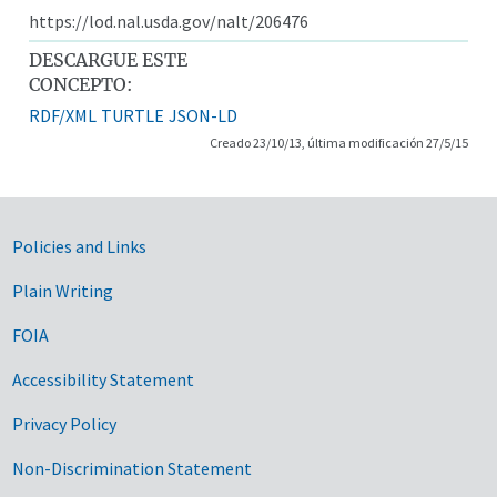
https://lod.nal.usda.gov/nalt/206476
DESCARGUE ESTE
CONCEPTO:
RDF/XML
TURTLE
JSON-LD
Creado 23/10/13, última modificación 27/5/15
Government Links
Policies and Links
Plain Writing
FOIA
Accessibility Statement
Privacy Policy
Non-Discrimination Statement