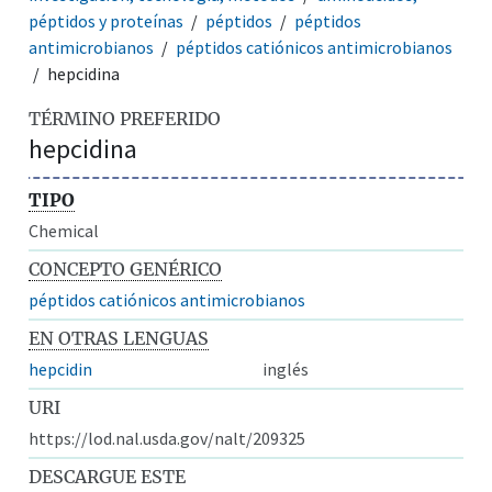
péptidos y proteínas
péptidos
péptidos
antimicrobianos
péptidos catiónicos antimicrobianos
hepcidina
TÉRMINO PREFERIDO
hepcidina
TIPO
Chemical
CONCEPTO GENÉRICO
péptidos catiónicos antimicrobianos
EN OTRAS LENGUAS
hepcidin
inglés
URI
https://lod.nal.usda.gov/nalt/209325
DESCARGUE ESTE