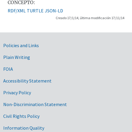
CONCEPTO:
RDF/XML
TURTLE
JSON-LD
Creado 17/1/14, última modificación 17/11/14
Government Links
Policies and Links
Plain Writing
FOIA
Accessibility Statement
Privacy Policy
Non-Discrimination Statement
Civil Rights Policy
Information Quality