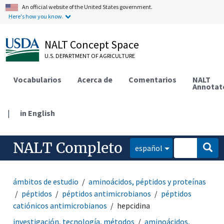
An official website of the United States government.
Here's how you know.
NALT Concept Space
U.S. DEPARTMENT OF AGRICULTURE
Vocabularios
Acerca de
Comentarios
NALT
Annotat
|
in English
NALT Completo
español
ámbitos de estudio
aminoácidos, péptidos y proteínas
péptidos
péptidos antimicrobianos
péptidos
catiónicos antimicrobianos
hepcidina
investigación, tecnología, métodos
aminoácidos,