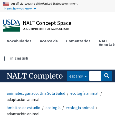
An official website of the United States government.
Here's how you know.
NALT Concept Space
U.S. DEPARTMENT OF AGRICULTURE
Vocabularios
Acerca de
Comentarios
NALT
Annotat
|
in English
NALT Completo
español
animales, ganado, Una Sola Salud
ecología animal
adaptación animal
ámbitos de estudio
ecología
ecología animal
adaptación animal