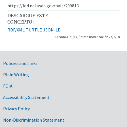
https://lod.nal.usda.gov/nalt/209813
DESCARGUE ESTE
CONCEPTO:
RDF/XML
TURTLE
JSON-LD
Creado 31/1/14, última modificación 27/2/18
Government Links
Policies and Links
Plain Writing
FOIA
Accessibility Statement
Privacy Policy
Non-Discrimination Statement