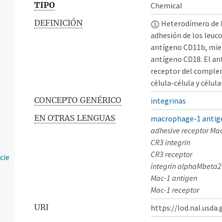
TIPO
Chemical
DEFINICIÓN
Heterodímero de l
adhesión de los leuco
antígeno CD11b, mien
antígeno CD18. El an
receptor del complem
célula-célula y célul
CONCEPTO GENÉRICO
integrinas
EN OTRAS LENGUAS
macrophage-1 antig
adhesive receptor Ma
CR3 integrin
CR3 receptor
cie
integrin alphaMbeta2
Mac-1 antigen
Mac-1 receptor
URI
https://lod.nal.usda