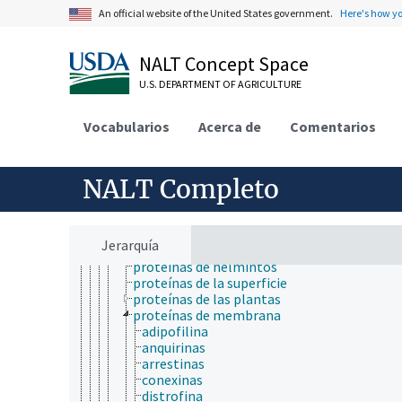
productos proteínicos
An official website of the United States government.
Here's how y
proteínas angiogénicas
proteínas animales
proteínas anticongelantes
NALT Concept Space
proteínas antimicrobianas
U.S. DEPARTMENT OF AGRICULTURE
proteínas asociadas a CRISPR
proteínas asociadas a surfactantes pulmon
proteínas azufradas
Vocabularios
Acerca de
Comentarios
proteínas BTB-Kelch
proteínas citoesqueléticas
proteínas conjugadas
NALT Completo
proteínas contráctiles
proteínas cristalinas
proteínas de algas
proteínas de almacenamiento
Jerarquía
proteínas de andamiaje
proteínas de helmintos
proteínas de la superficie
proteínas de las plantas
proteínas de membrana
adipofilina
anquirinas
arrestinas
conexinas
distrofina