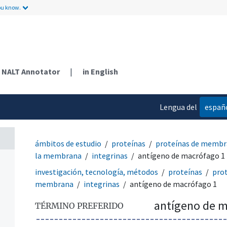
ou know.
ares
NALT Annotator
|
in English
Lengua del
españ
contenido
ámbitos de estudio
proteínas
proteínas de memb
la membrana
integrinas
antígeno de macrófago 1
investigación, tecnología, métodos
proteínas
pro
membrana
integrinas
antígeno de macrófago 1
antígeno de m
TÉRMINO PREFERIDO