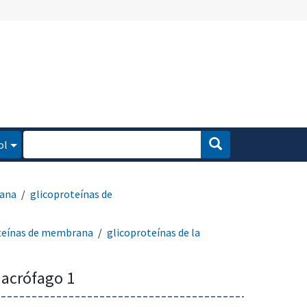
ol
rana
glicoproteínas de
teínas de membrana
glicoproteínas de la
acrófago 1