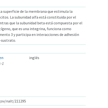
a superficie de la membrana que estimula la
citos. La subunidad alfa está constituida por el
tras que la subunidad beta está compuesta por el
tígeno, que es una integrina, funciona como
ento 3 y participa en interacciones de adhesión
a-sustrato.
en
inglés
c-1
.gov/nalt/211295