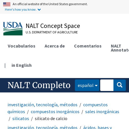
An official website of the United States government.
Here's how you know.
NALT Concept Space
U.S. DEPARTMENT OF AGRICULTURE
Vocabularios
Acerca de
Comentarios
NALT
Annotat
|
in English
NALT Completo
español
investigación, tecnología, métodos
compuestos
químicos
compuestos inorgánicos
sales inorgánicas
silicatos
silicato de calcio
investigación, tecnología, métodos
ácidos, bases y