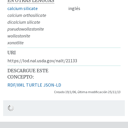
EN OTRAS LENGUAS
calcium silicate
inglés
calcium orthosilicate
dicalcium silicate
pseudowollastonite
wollastonite
xonotlite
URI
https://lod.nal.usda.gov/nalt/21133
DESCARGUE ESTE
CONCEPTO:
RDF/XML
TURTLE
JSON-LD
Creado 19/1/06, última modificación 25/11/13