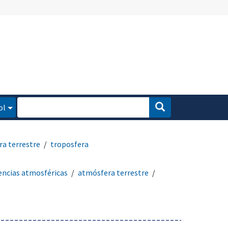
ol
a terrestre
troposfera
encias atmosféricas
atmósfera terrestre