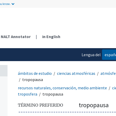
ou know.
NALT Annotator
|
in English
Lengua del
españ
contenido
ámbitos de estudio
ciencias atmosféricas
atmósfer
tropopausa
recursos naturales, conservación, medio ambiente
ci
troposfera
tropopausa
tropopausa
TÉRMINO PREFERIDO