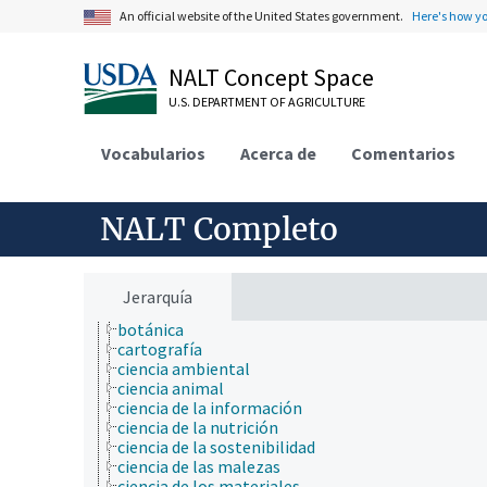
An official website of the United States government.
Here's how y
ámbitos de estudio
NALT Concept Space
acuicultura
aerobiología
U.S. DEPARTMENT OF AGRICULTURE
agricultura
agronomía
Vocabularios
ambiente
Acerca de
Comentarios
apicultura
bioinformática
biología celular
NALT Completo
biología de los insectos
biología estructural
biología evolutiva
biología molecular
Jerarquía
bioquímica
botánica
cartografía
ciencia ambiental
ciencia animal
ciencia de la información
ciencia de la nutrición
ciencia de la sostenibilidad
ciencia de las malezas
ciencia de los materiales