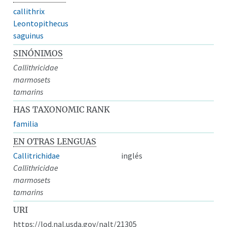
callithrix
Leontopithecus
saguinus
SINÓNIMOS
Callithricidae
marmosets
tamarins
HAS TAXONOMIC RANK
familia
EN OTRAS LENGUAS
Callitrichidae
inglés
Callithricidae
marmosets
tamarins
URI
https://lod.nal.usda.gov/nalt/21305