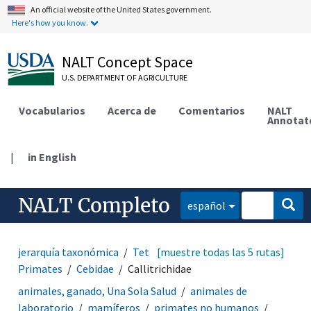
An official website of the United States government.
Here's how you know.
NALT Concept Space
U.S. DEPARTMENT OF AGRICULTURE
Vocabularios
Acerca de
Comentarios
NALT
Annotat
|
in English
NALT Completo
español
jerarquía taxonómica
Tetrapoda
[muestre todas las 5 rutas]
Mammalia
Primates
Cebidae
Callitrichidae
animales, ganado, Una Sola Salud
animales de
laboratorio
mamíferos
primates no humanos