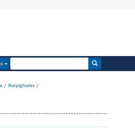
ol
a
Malpighiales