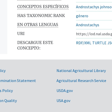
CONCEPTOS ESPECÍFICOS
Androstachys johnso
HAS TAXONOMIC RANK
género
EN OTRAS LENGUAS
Androstachys
URI
https://lod.nal.usda
DESCARGUE ESTE
RDF/XML
TURTLE
JS
CONCEPTO:
licy
National Agricultural Library
imination Statement
Agricultural Research Service
s Policy
USDA.gov
on Quality
USA.gov