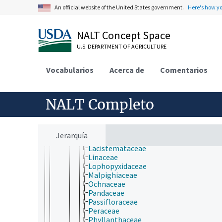
Calophyllaceae
An official website of the United States government.
Here's how y
Caryocaraceae
Centroplacaceae
Chrysobalanaceae
NALT Concept Space
Clusiaceae
U.S. DEPARTMENT OF AGRICULTURE
Ctenolophonaceae
Dichapetalaceae
Elatinaceae
Vocabularios
Acerca de
Comentarios
Erythroxylaceae
Euphorbiaceae
Euphroniaceae
NALT Completo
Goupiaceae
Humiriaceae
Hypericaceae
Irvingiaceae
Jerarquía
Ixonanthaceae
Lacistemataceae
Linaceae
Lophopyxidaceae
Malpighiaceae
Ochnaceae
Pandaceae
Passifloraceae
Peraceae
Phyllanthaceae