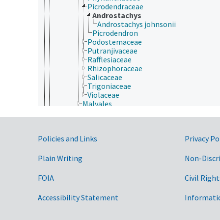
Picrodendraceae
Androstachys
Androstachys johnsonii
Picrodendron
Podostemaceae
Putranjivaceae
Rafflesiaceae
Rhizophoraceae
Salicaceae
Trigoniaceae
Violaceae
Malvales
Metteniusales
Myrtales
Nymphaeales
Government Links
Policies and Links
Privacy Po
Oxalidales
Papaverales
Paracryphiales
Plain Writing
Non-Discr
Picramniales
Piperales
FOIA
Civil Right
Polygalales
Proteales
Accessibility Statement
Informati
Ranunculales
Rosales
Santalales