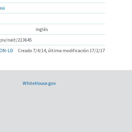
nii
inglés
.gov/nalt/213645
ON-LD
Creado 7/4/14, última modificación 17/2/17
WhiteHouse.gov