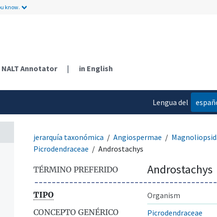
ou know.
NALT Annotator
|
in English
Lengua del
españ
contenido
jerarquía taxonómica
Angiospermae
Magnoliopsid
Picrodendraceae
Androstachys
Androstachys
TÉRMINO PREFERIDO
TIPO
Organism
CONCEPTO GENÉRICO
Picrodendraceae