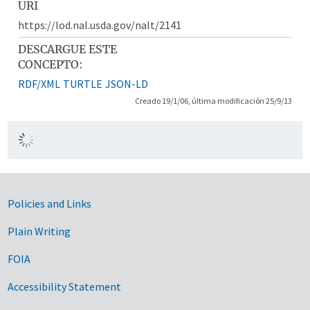
URI
https://lod.nal.usda.gov/nalt/2141
DESCARGUE ESTE
CONCEPTO:
RDF/XML
TURTLE
JSON-LD
Creado 19/1/06, última modificación 25/9/13
Government Links
Policies and Links
Plain Writing
FOIA
Accessibility Statement