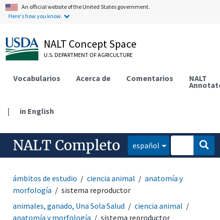
An official website of the United States government.
Here's how you know.
NALT Concept Space
U.S. DEPARTMENT OF AGRICULTURE
Vocabularios
Acerca de
Comentarios
NALT
Annotat
|
in English
NALT Completo
español
ámbitos de estudio
ciencia animal
anatomía y
morfología
sistema reproductor
animales, ganado, Una Sola Salud
ciencia animal
anatomía y morfología
sistema reproductor