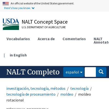
An official website of the United States government.
Here's how you know.
NALT Concept Space
U.S. DEPARTMENT OF AGRICULTURE
Vocabularios
Acerca de
Comentarios
NALT
Annotat
|
in English
NALT Completo
español
investigación, tecnología, métodos
tecnología
tecnología de procesamiento
moldeo
moldeo
rotacional