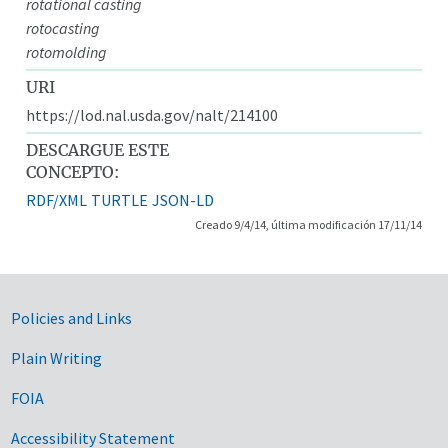
rotational casting
rotocasting
rotomolding
URI
https://lod.nal.usda.gov/nalt/214100
DESCARGUE ESTE
CONCEPTO:
RDF/XML
TURTLE
JSON-LD
Creado 9/4/14, última modificación 17/11/14
Government Links
Policies and Links
Plain Writing
FOIA
Accessibility Statement