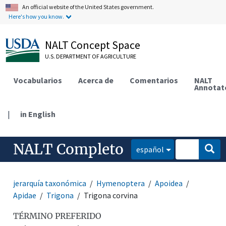
An official website of the United States government.
Here's how you know.
NALT Concept Space
U.S. DEPARTMENT OF AGRICULTURE
Vocabularios
Acerca de
Comentarios
NALT
Annotat
|
in English
NALT Completo
español
jerarquía taxonómica
Hymenoptera
Apoidea
Apidae
Trigona
Trigona corvina
TÉRMINO PREFERIDO