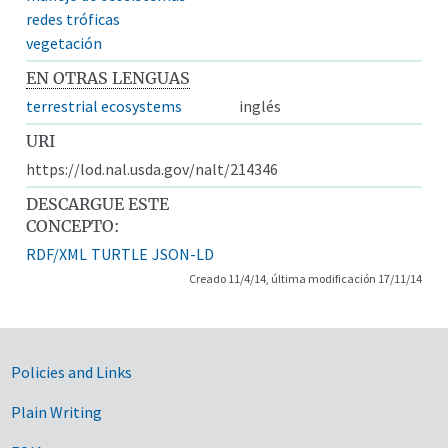
redes tróficas
vegetación
EN OTRAS LENGUAS
terrestrial ecosystems
inglés
URI
https://lod.nal.usda.gov/nalt/214346
DESCARGUE ESTE
CONCEPTO:
RDF/XML
TURTLE
JSON-LD
Creado 11/4/14, última modificación 17/11/14
Government Links
Policies and Links
Plain Writing