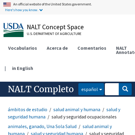
An official website of the United States government.
Here's how you know.
NALT Concept Space
U.S. DEPARTMENT OF AGRICULTURE
Vocabularios
Acerca de
Comentarios
NALT
Annotat
|
in English
NALT Completo
español
ámbitos de estudio
salud animal y humana
salud y
seguridad humana
salud y seguridad ocupacionales
animales, ganado, Una Sola Salud
salud animal y
humana
salud y seguridad humana
salud y seguridad