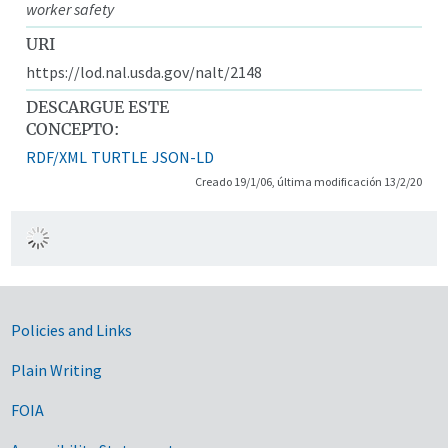
worker safety
URI
https://lod.nal.usda.gov/nalt/2148
DESCARGUE ESTE
CONCEPTO:
RDF/XML
TURTLE
JSON-LD
Creado 19/1/06, última modificación 13/2/20
Government Links
Policies and Links
Plain Writing
FOIA