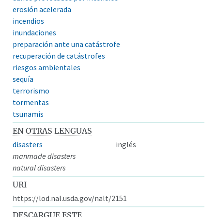
erosión acelerada
incendios
inundaciones
preparación ante una catástrofe
recuperación de catástrofes
riesgos ambientales
sequía
terrorismo
tormentas
tsunamis
EN OTRAS LENGUAS
disasters
inglés
manmade disasters
natural disasters
URI
https://lod.nal.usda.gov/nalt/2151
DESCARGUE ESTE