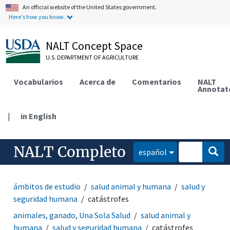
An official website of the United States government.
Here's how you know.
NALT Concept Space
U.S. DEPARTMENT OF AGRICULTURE
Vocabularios
Acerca de
Comentarios
NALT
Annotat
|
in English
NALT Completo
español
ámbitos de estudio
salud animal y humana
salud y
seguridad humana
catástrofes
animales, ganado, Una Sola Salud
salud animal y
humana
salud y seguridad humana
catástrofes