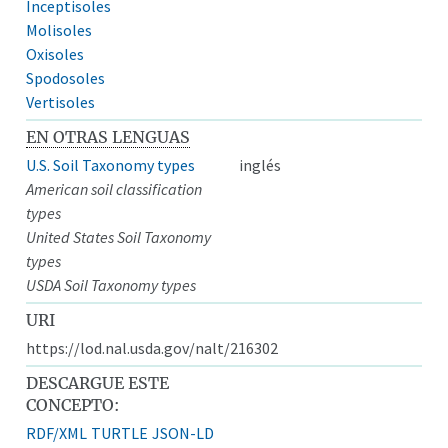
Inceptisoles
Molisoles
Oxisoles
Spodosoles
Vertisoles
EN OTRAS LENGUAS
U.S. Soil Taxonomy types
inglés
American soil classification
types
United States Soil Taxonomy
types
USDA Soil Taxonomy types
URI
https://lod.nal.usda.gov/nalt/216302
DESCARGUE ESTE
CONCEPTO:
RDF/XML
TURTLE
JSON-LD