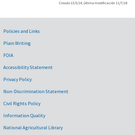
Creado 13/5/14, última modificación 11/7/18
Government Links
Policies and Links
Plain Writing
FOIA
Accessibility Statement
Privacy Policy
Non-Discrimination Statement
Civil Rights Policy
Information Quality
National Agricultural Library