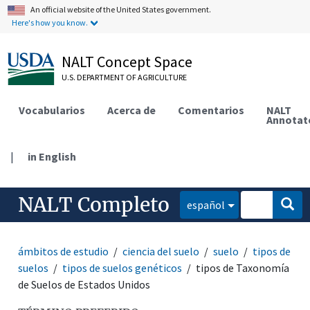
An official website of the United States government.
Here's how you know.
NALT Concept Space
U.S. DEPARTMENT OF AGRICULTURE
Vocabularios
Acerca de
Comentarios
NALT
Annotat
|
in English
NALT Completo
español
ámbitos de estudio
ciencia del suelo
suelo
tipos de
suelos
tipos de suelos genéticos
tipos de Taxonomía
de Suelos de Estados Unidos