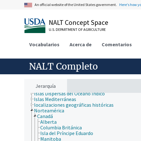
nutrición humana, inocuidad y calidad de los alime
An official website of the United States government.
Here's how y
producción de plantas, horticultura
recursos naturales, conservación, medio ambiente
silvicultura, gestión de zonas silvestres
NALT Concept Space
zonas geográficas
U.S. DEPARTMENT OF AGRICULTURE
África
América Central
Antártida
Vocabularios
Acerca de
Comentarios
Asia
Australia
cuerpos de agua con nombres propios
NALT Completo
desiertos con nombres propios
Eurasia
Europa
islas del Océano Atlántico
Jerarquía
Islas del Océano Pacífico
Islas Dispersas del Océano Índico
Islas Mediterráneas
localizaciones geográficas históricas
Norteamérica
Canadá
Alberta
Columbia Británica
Isla del Príncipe Eduardo
Manitoba