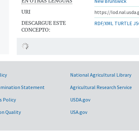
EN OTRAS LENGUAS
New Brunswick
URI
https://lod.nal.usda
DESCARGUE ESTE
RDF/XML
TURTLE
JS
CONCEPTO:
idos
licy
National Agricultural Library
imination Statement
Agricultural Research Service
s Policy
USDA.gov
on Quality
USA.gov