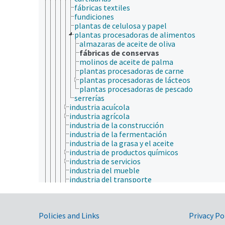
fábricas textiles
fundiciones
plantas de celulosa y papel
plantas procesadoras de alimentos
almazaras de aceite de oliva
fábricas de conservas
molinos de aceite de palma
plantas procesadoras de carne
plantas procesadoras de lácteos
plantas procesadoras de pescado
serrerías
industria acuícola
industria agrícola
industria de la construcción
industria de la fermentación
industria de la grasa y el aceite
industria de productos químicos
industria de servicios
industria del mueble
industria del transporte
industria energética
industria farmacéutica
industria no alimenticia
Government Links
Policies and Links
minería
Privacy Po
plantas de embalaje