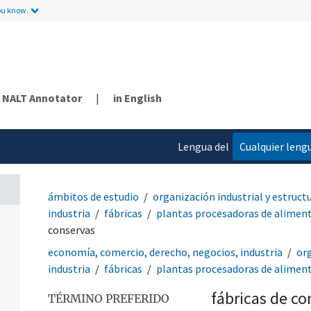
ou know.
NALT Annotator
|
in English
Lengua del
Cualquier leng
a
contenido
ámbitos de estudio
organización industrial y estruc
industria
fábricas
plantas procesadoras de alimen
conservas
economía, comercio, derecho, negocios, industria
org
industria
fábricas
plantas procesadoras de alimen
fábricas de co
TÉRMINO PREFERIDO