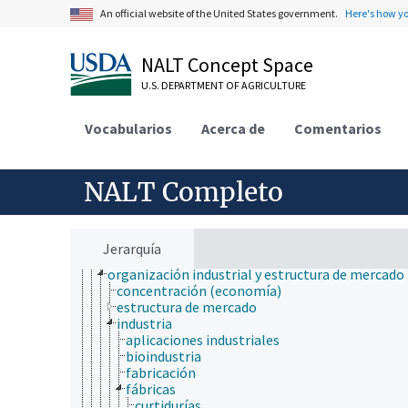
econometría
An official website of the United States government.
Here's how y
economía agrícola
economía ambiental
economía de la producción
NALT Concept Space
economía del consumidor
U.S. DEPARTMENT OF AGRICULTURE
economía financiera
economía internacional
economía laboral y demográfica
Vocabularios
Acerca de
Comentarios
economía pública
economía regional
evaluación económica
NALT Completo
factores económicos
fungibilidad
industria agropecuaria y economía de la empres
macroeconomía
Jerarquía
microeconomía
organización industrial y estructura de mercado
concentración (economía)
estructura de mercado
industria
aplicaciones industriales
bioindustria
fabricación
fábricas
curtidurías