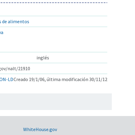
s de alimentos
va
inglés
.gov/nalt/21910
ON-LD
Creado 19/1/06, última modificación 30/11/12
WhiteHouse.gov