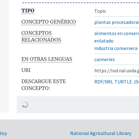
TIPO
Topic
CONCEPTO GENÉRICO
plantas procesadora
CONCEPTOS
alimentos en conser
RELACIONADOS
enlatado
industria conservera
EN OTRAS LENGUAS
canneries
URI
https://lod.nal.usda
DESCARGUE ESTE
RDF/XML
TURTLE
JS
CONCEPTO:
licy
National Agricultural Library