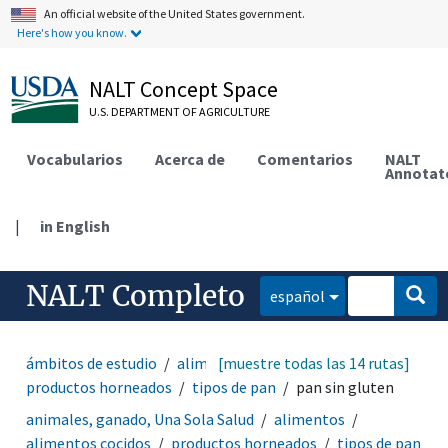
An official website of the United States government.
Here's how you know.
NALT Concept Space
U.S. DEPARTMENT OF AGRICULTURE
Vocabularios
Acerca de
Comentarios
NALT
Annotat
|
in English
NALT Completo
español
ámbitos de estudio
alimentos
[muestre todas las 14 rutas]
alimentos cocidos
productos horneados
tipos de pan
pan sin gluten
animales, ganado, Una Sola Salud
alimentos
alimentos cocidos
productos horneados
tipos de pan