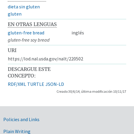
dieta sin gluten
gluten
EN OTRAS LENGUAS
gluten-free bread
inglés
gluten-free soy bread
URI
https://lod.nal.usda.gov/nalt/220502
DESCARGUE ESTE
CONCEPTO:
RDF/XML
TURTLE
JSON-LD
Creado 30/6/14, última modificación 10/11/17
Government Links
Policies and Links
Plain Writing