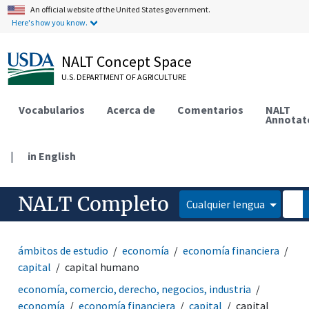
An official website of the United States government.
Here's how you know.
NALT Concept Space
U.S. DEPARTMENT OF AGRICULTURE
Vocabularios
Acerca de
Comentarios
NALT
Annotat
|
in English
NALT Completo
Cualquier lengua
ámbitos de estudio
economía
economía financiera
capital
capital humano
economía, comercio, derecho, negocios, industria
economía
economía financiera
capital
capital