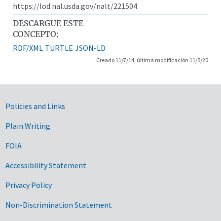
https://lod.nal.usda.gov/nalt/221504
DESCARGUE ESTE
CONCEPTO:
RDF/XML
TURTLE
JSON-LD
Creado 11/7/14, última modificación 11/5/20
Government Links
Policies and Links
Plain Writing
FOIA
Accessibility Statement
Privacy Policy
Non-Discrimination Statement