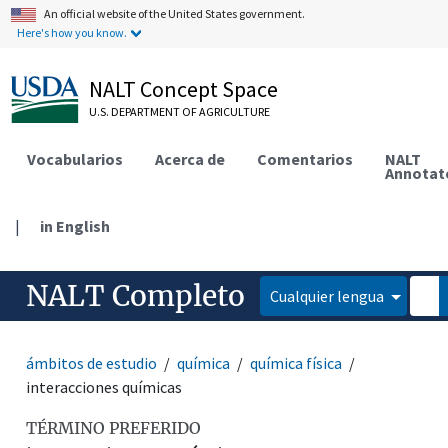
An official website of the United States government.
Here's how you know.
NALT Concept Space
U.S. DEPARTMENT OF AGRICULTURE
Vocabularios
Acerca de
Comentarios
NALT
Annotat
|
in English
NALT Completo
Cualquier lengua
ámbitos de estudio
química
química física
interacciones químicas
TÉRMINO PREFERIDO