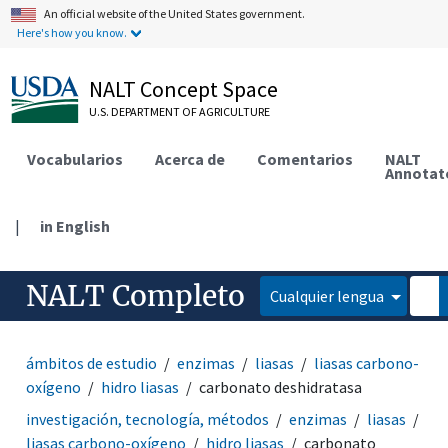
An official website of the United States government.
Here's how you know.
NALT Concept Space
U.S. DEPARTMENT OF AGRICULTURE
Vocabularios
Acerca de
Comentarios
NALT
Annotat
|
in English
NALT Completo
Cualquier lengua
ámbitos de estudio
enzimas
liasas
liasas carbono-
oxígeno
hidro liasas
carbonato deshidratasa
investigación, tecnología, métodos
enzimas
liasas
liasas carbono-oxígeno
hidro liasas
carbonato