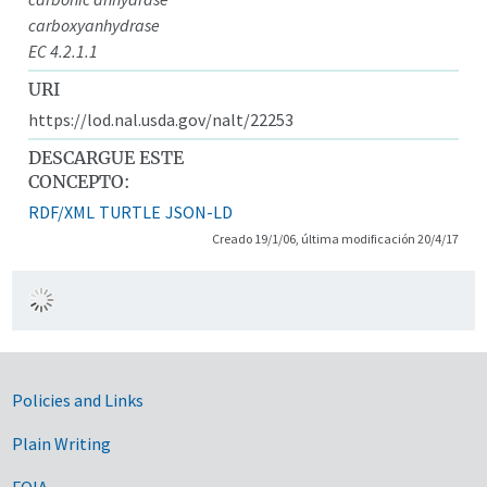
carboxyanhydrase
EC 4.2.1.1
URI
https://lod.nal.usda.gov/nalt/22253
DESCARGUE ESTE
CONCEPTO:
RDF/XML
TURTLE
JSON-LD
Creado 19/1/06, última modificación 20/4/17
Government Links
Policies and Links
Plain Writing
FOIA