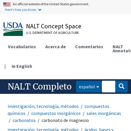
An official website of the United States government.
Here's how you know.
NALT Concept Space
U.S. DEPARTMENT OF AGRICULTURE
Vocabularios
Acerca de
Comentarios
NALT
Annotat
|
in English
NALT Completo
español
investigación, tecnología, métodos
compuestos
químicos
compuestos inorgánicos
sales inorgánicas
carbonatos
carbonato de magnesio
investigación, tecnología, métodos
ácidos, bases y