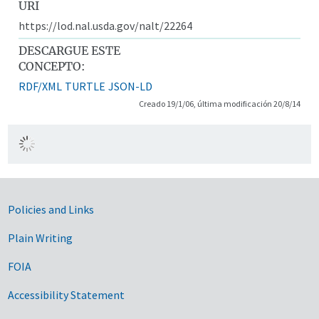
URI
https://lod.nal.usda.gov/nalt/22264
DESCARGUE ESTE
CONCEPTO:
RDF/XML
TURTLE
JSON-LD
Creado 19/1/06, última modificación 20/8/14
Government Links
Policies and Links
Plain Writing
FOIA
Accessibility Statement