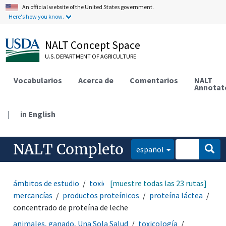
An official website of the United States government.
Here's how you know.
NALT Concept Space
U.S. DEPARTMENT OF AGRICULTURE
Vocabularios
Acerca de
Comentarios
NALT
Annotat
|
in English
NALT Completo
español
ámbitos de estudio
toxicología
[muestre todas las 23 rutas]
productos y
mercancías
productos proteínicos
proteína láctea
concentrado de proteína de leche
animales, ganado, Una Sola Salud
toxicología