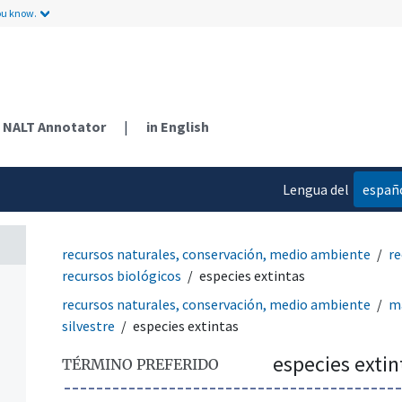
ou know.
NALT Annotator
|
in English
n
Lengua del
españ
ntos
contenido
recursos naturales, conservación, medio ambiente
re
recursos biológicos
especies extintas
recursos naturales, conservación, medio ambiente
ma
silvestre
especies extintas
especies extin
TÉRMINO PREFERIDO