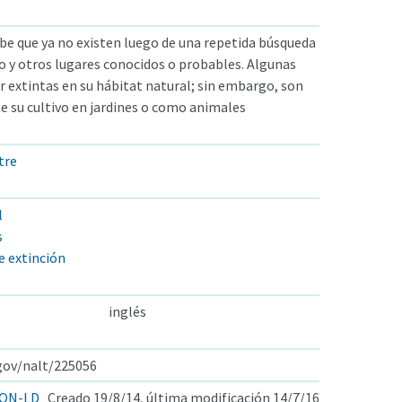
be que ya no existen luego de una repetida búsqueda
po y otros lugares conocidos o probables. Algunas
r extintas en su hábitat natural; sin embargo, son
 su cultivo en jardines o como animales
tre
l
s
e extinción
inglés
.gov/nalt/225056
ON-LD
Creado 19/8/14, última modificación 14/7/16