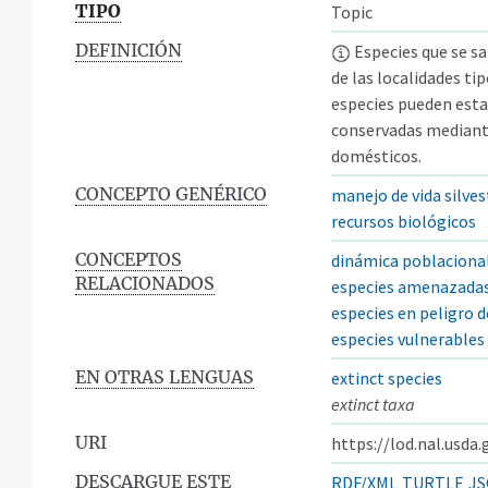
TIPO
Topic
DEFINICIÓN
Especies que se sa
de las localidades ti
especies pueden esta
conservadas mediante
domésticos.
CONCEPTO GENÉRICO
manejo de vida silves
recursos biológicos
CONCEPTOS
dinámica poblaciona
RELACIONADOS
especies amenazada
especies en peligro d
especies vulnerables
EN OTRAS LENGUAS
extinct species
extinct taxa
URI
https://lod.nal.usda
DESCARGUE ESTE
RDF/XML
TURTLE
JS