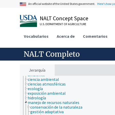
An official website of the United States government.
Here's how y
NALT Concept Space
U.S. DEPARTMENT OF AGRICULTURE
ámbitos de estudio
animales, ganado, Una Sola Salud
Vocabularios
Acerca de
Comentarios
desarrollo rural, comunidades, educación, extensió
economía, comercio, derecho, negocios, industria
fincas, sistemas de producción agrícola
investigación, tecnología, métodos
NALT Completo
jerarquía taxonómica
nutrición humana, inocuidad y calidad de los alime
producción de plantas, horticultura
recursos naturales, conservación, medio ambiente
Jerarquía
ambiente
ciencia ambiental
ciencias atmosféricas
ecología
exposición ambiental
hidrología
manejo de recursos naturales
conservación de la naturaleza
gestión adaptativa