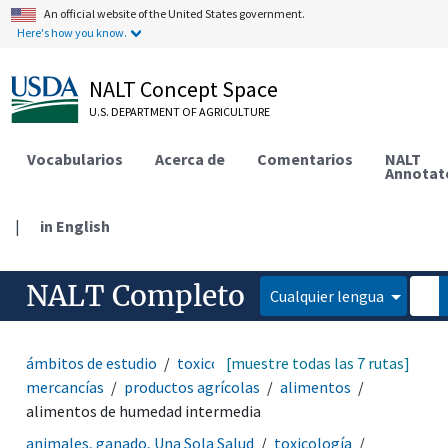
An official website of the United States government.
Here's how you know.
NALT Concept Space
U.S. DEPARTMENT OF AGRICULTURE
Vocabularios
Acerca de
Comentarios
NALT
Annotat
|
in English
NALT Completo
Cualquier lengua
ámbitos de estudio
toxicología
[muestre todas las 7 rutas]
productos y
mercancías
productos agrícolas
alimentos
alimentos de humedad intermedia
animales, ganado, Una Sola Salud
toxicología